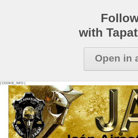
Follow
with Tapat
Open in 
{ COOKIE_INFO }