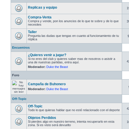
Replicas y equipo
1
Compra-Venta
Compra y vende, pon los anuncios de lo que te sobre y de lo que
3
necesites
Taller
Pregunta las dudas que tengas en cuanto al funcionamiento de tu
réplica
Encuentros
¿Quieres venir a jugar?
Si no eres del club y quieres saber mas de nosotros o asistir a
4
una de nuestras partidas, entra aquí.
Moderador:
Duke the Beast
Foro
Campaña de Buhonero
Moderador:
Duke the Beast
Off-Topic
Off-Topic
4
Todo lo que quieras hablar que no esté relacionado con el deporte
Objetos Perdidos
Si pierdes algo en nuestro terreno, intenta recuperarlo en esta
1
zona. Si es visto será devuelto