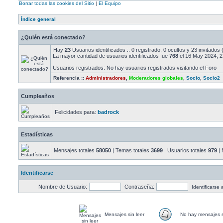
Borrar todas las cookies del Sitio
|
El Equipo
Índice general
¿Quién está conectado?
Hay
23
Usuarios identificados :: 0 registrado, 0 ocultos y 23 invitado
La mayor cantidad de usuarios identificados fue
768
el 16 May 2024, 2
Usuarios registrados: No hay usuarios registrados visitando el Foro
Referencia ::
Administradores
,
Moderadores globales
,
Socio
,
Socio2
Cumpleaños
Felicidades para:
badrock
Estadísticas
Mensajes totales
58050
| Temas totales
3699
| Usuarios totales
979
| 
Identificarse
Nombre de Usuario:
Contraseña:
Identificarse
Mensajes sin leer
No hay mensajes s