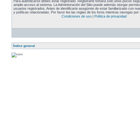
Para autenticarse debes estar registrado. Registrarte tomará solo unos pocos segu
amplio acceso al sistema. La Administración del Sitio puede además otorgar permiso
usuarios registrados. Antes de identificarte asegúrete de estar familiarizado con n
y políticas relacionadas. Por favor lee las reglas de los foros mientras navegas por e
Condiciones de uso
|
Política de privacidad
Índice general