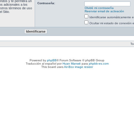
ndos y te permitirá un
Contraseña:
s adicionales a los
uestros términos de uso
Olvidé mi contraseña
Reenviar email de activación
l Sitio.
Identificarse automáticamente e
Ocultar mi estado de conexión 
To
Powered by
phpBB
® Forum Software © phpBB Group
Traducción al español por
Huan Manwë
para
phpbb-es.com
This board uses
Air-Box image resizer