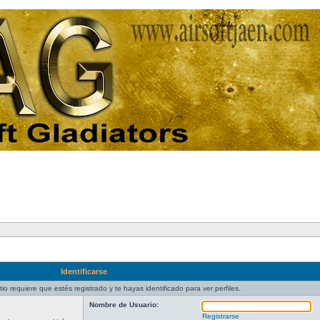
Identificarse
tio requiere que estés registrado y te hayas identificado para ver perfiles.
Nombre de Usuario:
Registrarse