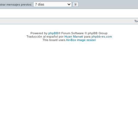
trar mensajes previos:
To
Powered by
phpBB
® Forum Software © phpBB Group
Traducción al español por
Huan Manwë
para
phpbb-es.com
This board uses
Air-Box image resizer