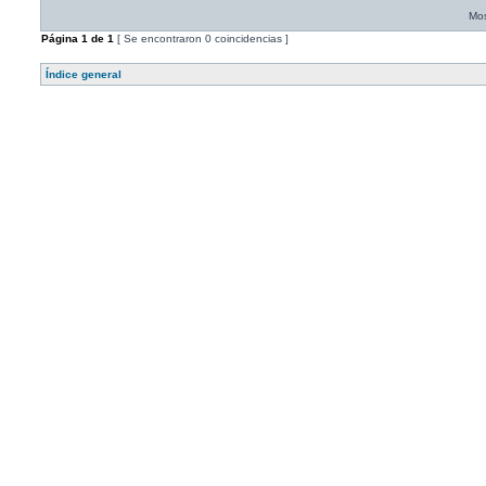
Mos
Página
1
de
1
[ Se encontraron 0 coincidencias ]
Índice general