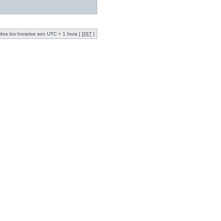
dos los horarios son UTC + 1 hora [
DST
]