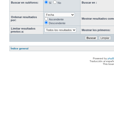
Buscar en subforos:
Buscar en :
Sí
No
Ordenar resultados
Mostrar resultados com
Ascendente
por:
Descendente
Limitar resultados
Mostrar los primeros:
previos a:
Índice general
Powered by
php
Traducción al españ
This boa