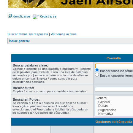
Identificarse
Registrarse
Buscar temas sin respuesta
|
Ver temas activos
Índice general
Consulta
Buscar palabras clave:
Escribe
+
delante de una palabra a encontrar y
-
delante
Buscar todos los térm
de la palabra para excluirla. Crea una lista de palabras
separadas por
|
entre corchetes si solo una de ellas se
Buscar cualquier térmi
quiere encontrar. Emplea
*
como comodín para
coincidencias parciales.
Buscar autor:
Emplea * como comodín para coincidencias parciales.
Buscar en Foros:
Selecciona el Foro o Foros en los que deseas buscar.
Para agilizar puedes buscar en los subforos
seleccionando el Foro padre y habilitar la búsqueda en
los subforos (en Opciones de búsqueda).
Opciones de búsqueda