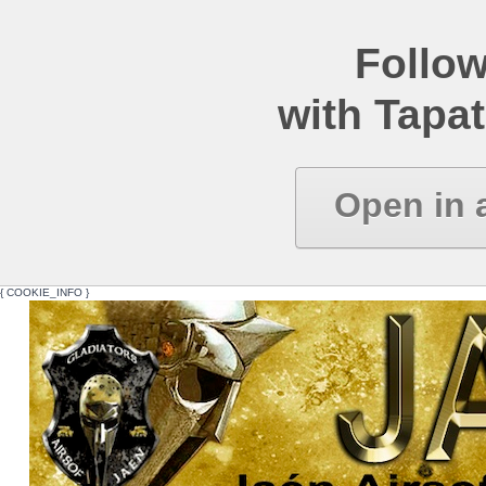
Follow
with Tapat
Open in 
{ COOKIE_INFO }