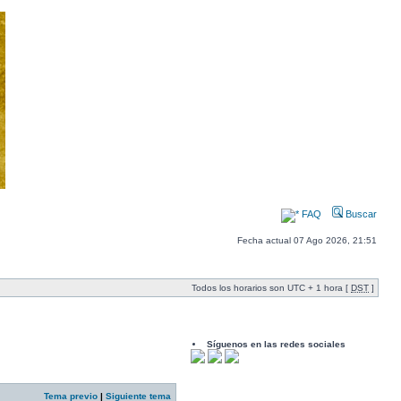
FAQ
Buscar
Fecha actual 07 Ago 2026, 21:51
Todos los horarios son UTC + 1 hora [
DST
]
Síguenos en las redes sociales
Tema previo
|
Siguiente tema