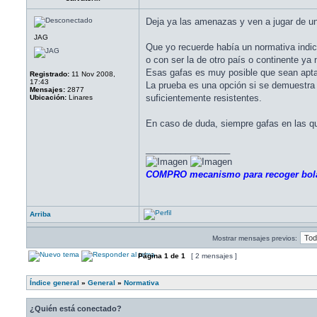
Deja ya las amenazas y ven a jugar de un
JAG
Que yo recuerde había un normativa indic
o con ser la de otro país o continente ya
Esas gafas es muy posible que sean aptas
Registrado:
11 Nov 2008,
17:43
La prueba es una opción si se demuestra q
Mensajes:
2877
suficientemente resistentes.
Ubicación:
Linares
En caso de duda, siempre gafas en las 
_________________
COMPRO mecanismo para recoger bol
Arriba
Mostrar mensajes previos:
Página
1
de
1
[ 2 mensajes ]
Índice general
»
General
»
Normativa
¿Quién está conectado?