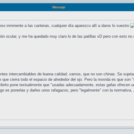
Mensaje
o inminente a las canteras, cualquier día aparezco allí a daros lo vuestro
ión ocular, y me ha quedado muy claro lo de las patillas xD pero con esto no
entes intercambiables de buena calidad; vamos, que no son chinas. Se sujeta
e que cierra todo el espacio de alrededor del ojo. Pero la movida es que son 
l librito pone textualmente que "usadas adecuadamente, estas gafas ofrecen 
ego es ponerlas y darles unos rafagazos, pero "legalmente" con la normativa,