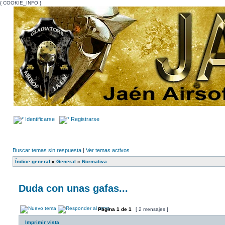
{ COOKIE_INFO }
Identificarse
Registrarse
Buscar temas sin respuesta
|
Ver temas activos
Índice general
»
General
»
Normativa
Duda con unas gafas...
Página
1
de
1
[ 2 mensajes ]
Imprimir vista