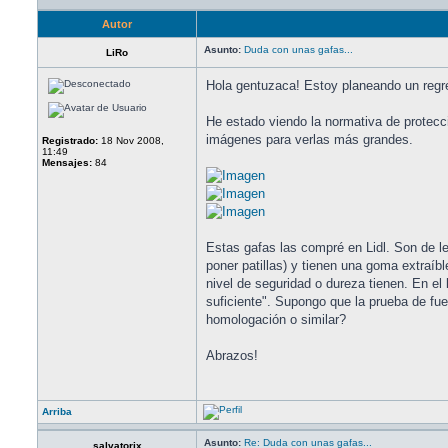
Autor
Asunto:
Duda con unas gafas...
LiRo
Hola gentuzaca! Estoy planeando un regres
He estado viendo la normativa de protecc
imágenes para verlas más grandes.
Registrado:
18 Nov 2008,
11:49
Mensajes:
84
Estas gafas las compré en Lidl. Son de l
poner patillas) y tienen una goma extraíbl
nivel de seguridad o dureza tienen. En e
suficiente". Supongo que la prueba de fu
homologación o similar?
Abrazos!
Arriba
Asunto:
Re: Duda con unas gafas...
salvatorix