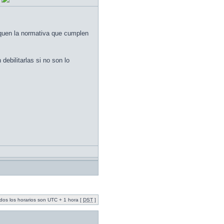
iquen la normativa que cumplen
ebilitarlas si no son lo
dos los horarios son UTC + 1 hora [
DST
]