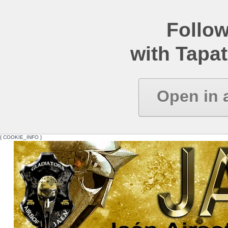
Follow
with Tapat
Open in 
{ COOKIE_INFO }