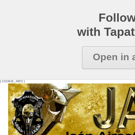
Follow
with Tapat
Open in 
{ COOKIE_INFO }