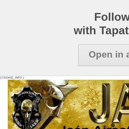
Follow
with Tapat
Open in 
{ COOKIE_INFO }