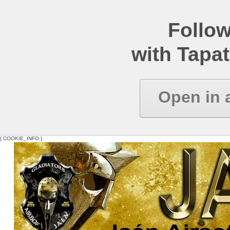
Follow
with Tapat
Open in 
{ COOKIE_INFO }