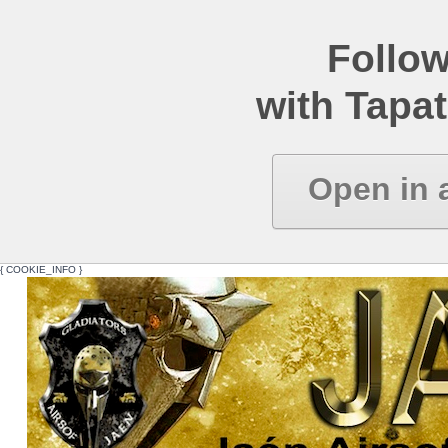
Follow
with Tapat
Open in 
{ COOKIE_INFO }