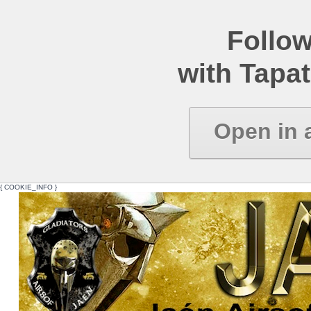
Follow
with Tapat
Open in 
{ COOKIE_INFO }