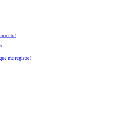
correcto!
o?
que me registre!