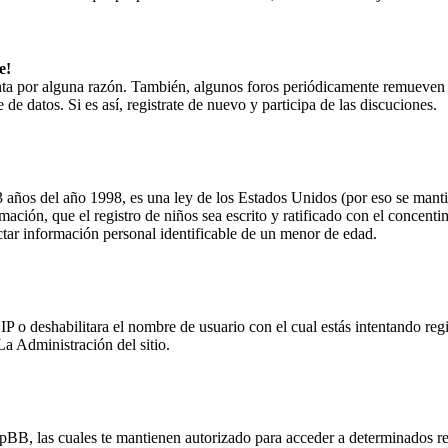
e!
enta por alguna razón. También, algunos foros periódicamente remueven
de datos. Si es así, registrate de nuevo y participa de las discuciones.
os del año 1998, es una ley de los Estados Unidos (por eso se mantien
ormación, que el registro de niños sea escrito y ratificado con el concent
ctar información personal identificable de un menor de edad.
IP o deshabilitara el nombre de usuario con el cual estás intentando re
La Administración del sitio.
hpBB, las cuales te mantienen autorizado para acceder a determinados rec