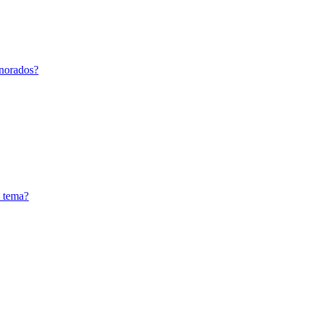
gnorados?
n tema?