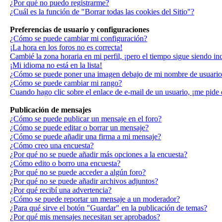
¿Por qué no puedo registrarme?
¿Cuál es la función de "Borrar todas las cookies del Sitio"?
Preferencias de usuario y configuraciones
¿Cómo se puede cambiar mi configuración?
¡La hora en los foros no es correcta!
Cambié la zona horaria en mi perfil, ¡pero el tiempo sigue siendo in
¡Mi idioma no está en la lista!
¿Cómo se puede poner una imagen debajo de mi nombre de usuari
¿Cómo se puede cambiar mi rango?
Cuando hago clic sobre el enlace de e-mail de un usuario, ¡me pide 
Publicación de mensajes
¿Cómo se puede publicar un mensaje en el foro?
¿Cómo se puede editar o borrar un mensaje?
¿Cómo se puede añadir una firma a mi mensaje?
¿Cómo creo una encuesta?
¿Por qué no se puede añadir más opciones a la encuesta?
¿Cómo edito o borro una encuesta?
¿Por qué no se puede acceder a algún foro?
¿Por qué no se puede añadir archivos adjuntos?
¿Por qué recibí una advertencia?
¿Cómo se puede reportar un mensaje a un moderador?
¿Para qué sirve el botón "Guardar" en la publicación de temas?
¿Por qué mis mensajes necesitan ser aprobados?