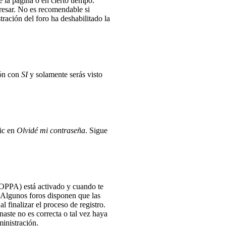
e la página o en cierto tiempo.
gresar. No es recomendable si
tración del foro ha deshabilitado la
ión con
SI
y solamente serás visto
lic en
Olvidé mi contraseña
. Sigue
(COPPA) está activado y cuando te
. Algunos foros disponen que las
l finalizar el proceso de registro.
naste no es correcta o tal vez haya
ministración.