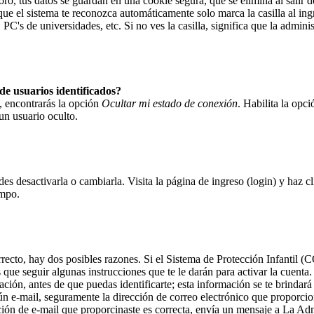
ro, tus datos se guardan en una cookie segura, que se elimina al salir d
que el sistema te reconozca automáticamente solo marca la casilla al in
PC's de universidades, etc. Si no ves la casilla, significa que la adminis
de usuarios identificados?
, encontrarás la opción
Ocultar mi estado de conexión
. Habilita la opc
n usuario oculto.
es desactivarla o cambiarla. Visita la página de ingreso (login) y haz c
empo.
rrecto, hay dos posibles razones. Si el Sistema de Protección Infantil 
que seguir algunas instrucciones que te le darán para activar la cuenta
ión, antes de que puedas identificarte; esta información se te brindará a
ngún e-mail, seguramente la dirección de correo electrónico que proporcio
cción de e-mail que proporcinaste es correcta, envía un mensaje a La Ad