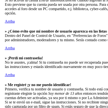
Si no activas la casilla
Entrar automáticamente
cuando ingresas al fo
Esto previene que tu cuenta pueda ser usada por otra persona. Para 
accedes al foro desde un PC compartido, e.j. biblioteca, cyber-cafés, 
opción.
Arriba
» ¿Cómo evito que mi nombre de usuario aparezca en las listas 
Dentro del Panel de Control de Usuario, en "Preferencias de Foros"
por administradores, moderadores y tu mismo. Serás contado como u
Arriba
» ¡Perdí mi contraseña!
No te asustes, ¡calma! Si tu contraseña no puede ser recuperada pued
las instrucciones y estarás identificado nuevamente en muy poco ti
Arriba
» Me registré ¡y no me puedo identificar!
Primero, verifica tu nombre de usuario y contraseña. Si todo está co
registraste elegiste la opción
Soy menor de 13 años
entonces tendrás 
cuentas deben ser activadas, ya sea por ti mismo o por La Administrac
Si se te envió un e-mail, sigue las instrucciones. Si no recibiste ni
sido capturada por un filtro de spam. Si estás seguro de que la dire