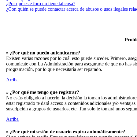
¿Por qué este foro no tiene tal cosa?
¿Con quién se puede contactar acerca de abusos o usos ilegales rela
Probl
» ¿Por qué no puedo autenticarme?
Existen varias razones por lo cuál esto puede suceder. Primero, aseg
comunícate con La Administración para asegurarte de que no has sido
programación, por lo que necesitaría ser reparado.
Arriba
» ¿Por qué me tengo que registrar?
No estás obligado a hacerlo, la decisión la toman los administrador
estar registrado te dará acceso a contenidos adicionales y/o ventaja
suscripción a grupos de usuarios, etc. Tan solo te tomará unos seg
Arriba
» ¿Por qué mi sesión de usuario expira automáticamente?