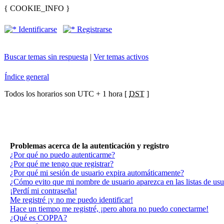
{ COOKIE_INFO }
Identificarse
Registrarse
Buscar temas sin respuesta
|
Ver temas activos
Índice general
Todos los horarios son UTC + 1 hora [
DST
]
Problemas acerca de la autenticación y registro
¿Por qué no puedo autenticarme?
¿Por qué me tengo que registrar?
¿Por qué mi sesión de usuario expira automáticamente?
¿Cómo evito que mi nombre de usuario aparezca en las listas de usua
¡Perdí mi contraseña!
Me registré ¡y no me puedo identificar!
Hace un tiempo me registré, ¡pero ahora no puedo conectarme!
¿Qué es COPPA?