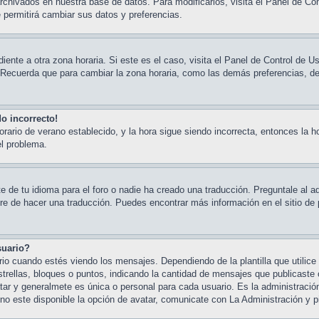
rchivados en nuestra base de datos. Para modificarlos, visita el Panel de Con
e permitirá cambiar sus datos y preferencias.
iente a otra zona horaria. Si este es el caso, visita el Panel de Control de Us
 Recuerda que para cambiar la zona horaria, como las demás preferencias, deb
do incorrecto!
horario de verano establecido, y la hora sigue siendo incorrecta, entonces la 
el problema.
 de tu idioma para el foro o nadie ha creado una traducción. Preguntale al ad
bre de hacer una traducción. Puedes encontrar más información en el sitio de 
suario?
cuando estés viendo los mensajes. Dependiendo de la plantilla que utilice e
trellas, bloques o puntos, indicando la cantidad de mensajes que publicaste o
 y generalmete es única o personal para cada usuario. Es la administración
o este disponible la opción de avatar, comunicate con La Administración y p