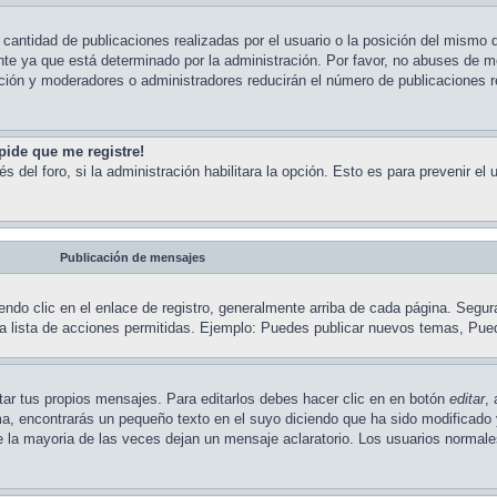
cantidad de publicaciones realizadas por el usuario o la posición del mismo d
nte ya que está determinado por la administración. Por favor, no abuses de 
cción y moderadores o administradores reducirán el número de publicaciones 
pide que me registre!
s del foro, si la administración habilitara la opción. Esto es para prevenir el
Publicación de mensajes
ndo clic en el enlace de registro, generalmente arriba de cada página. Segur
na lista de acciones permitidas. Ejemplo: Puedes publicar nuevos temas, Pue
ar tus propios mensajes. Para editarlos debes hacer clic en en botón
editar
,
ema, encontrarás un pequeño texto en el suyo diciendo que ha sido modificado 
ue la mayoria de las veces dejan un mensaje aclaratorio. Los usuarios normal