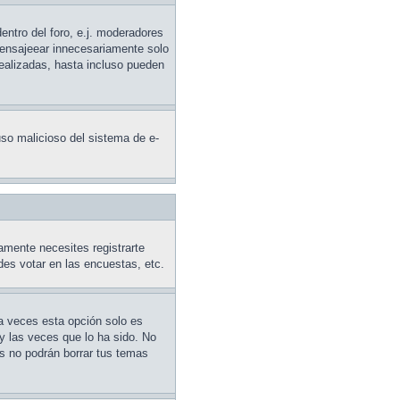
entro del foro, e.j. moderadores
mensajeear innecesariamente solo
realizadas, hasta incluso pueden
 uso malicioso del sistema de e-
amente necesites registrarte
des votar en las encuestas, etc.
 a veces esta opción solo es
y las veces que lo ha sido. No
es no podrán borrar tus temas