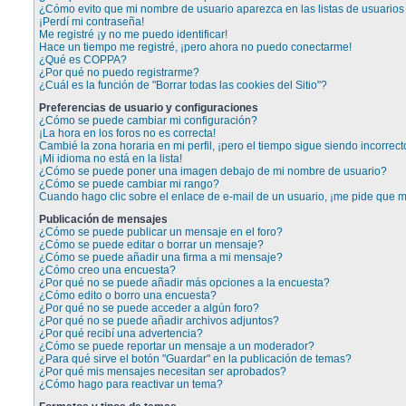
¿Cómo evito que mi nombre de usuario aparezca en las listas de usuarios 
¡Perdí mi contraseña!
Me registré ¡y no me puedo identificar!
Hace un tiempo me registré, ¡pero ahora no puedo conectarme!
¿Qué es COPPA?
¿Por qué no puedo registrarme?
¿Cuál es la función de "Borrar todas las cookies del Sitio"?
Preferencias de usuario y configuraciones
¿Cómo se puede cambiar mi configuración?
¡La hora en los foros no es correcta!
Cambié la zona horaria en mi perfil, ¡pero el tiempo sigue siendo incorrect
¡Mi idioma no está en la lista!
¿Cómo se puede poner una imagen debajo de mi nombre de usuario?
¿Cómo se puede cambiar mi rango?
Cuando hago clic sobre el enlace de e-mail de un usuario, ¡me pide que me
Publicación de mensajes
¿Cómo se puede publicar un mensaje en el foro?
¿Cómo se puede editar o borrar un mensaje?
¿Cómo se puede añadir una firma a mi mensaje?
¿Cómo creo una encuesta?
¿Por qué no se puede añadir más opciones a la encuesta?
¿Cómo edito o borro una encuesta?
¿Por qué no se puede acceder a algún foro?
¿Por qué no se puede añadir archivos adjuntos?
¿Por qué recibí una advertencia?
¿Cómo se puede reportar un mensaje a un moderador?
¿Para qué sirve el botón "Guardar" en la publicación de temas?
¿Por qué mis mensajes necesitan ser aprobados?
¿Cómo hago para reactivar un tema?