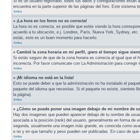
Si es un usuario registrado, todos tus datos y configuraciones están a
encuentra en la parte superior de las páginas del foro. Este sistema t
Arriba
» ¡La hora en los foros no es correcta!
La hora no es correcta, es posible que estés viendo la hora correspond
acuerdo a tu ubicación, e.j. Londres, París, Nueva York, Sydney, etc.
estás, este es un buen momento para hacerlo.
Arriba
» Cambié la zona horaria en mi perfil, ¡pero el tiempo sigue sien
Si estás seguro de que de la zona horaria es correcta al igual que el 
incorrecta. Por favor comunicate con La Administración para corregir 
Arriba
» ¡Mi idioma no está en la lista!
Esto se puede deber a que la administración no ha instalado el paquete
paquete del idioma que necesitas. Si el paquete no existe, sientete li
la página).
Arriba
» ¿Cómo se puede poner una imagen debajo de mi nombre de u
Hay dos imagenes que pueden aparecer debajo de tu nombre de usuario 
asociada a la posición (rank) del usuario, generalmente en forma de es
segunda, usualmente una imagen más grande, es conocida como avatar
o no y en que tamaño y peso pueden ser publicadas. En caso de que n
Arriba