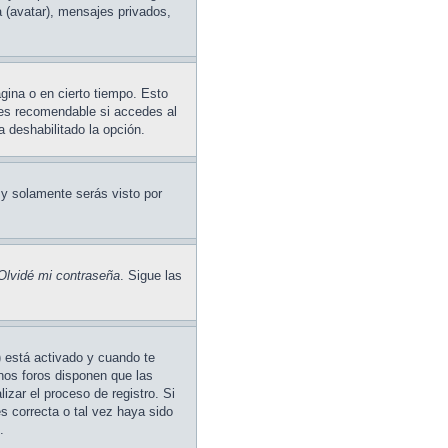
a (avatar), mensajes privados,
gina o en cierto tiempo. Esto
 es recomendable si accedes al
a deshabilitado la opción.
y solamente serás visto por
Olvidé mi contraseña
. Sigue las
) está activado y cuando te
unos foros disponen que las
izar el proceso de registro. Si
es correcta o tal vez haya sido
.