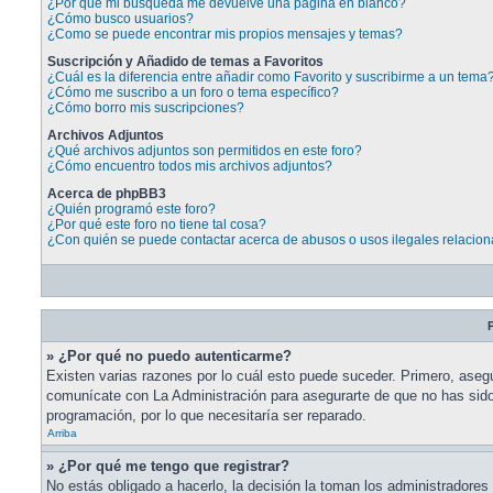
¿Por qué mi búsqueda me devuelve una página en blanco?
¿Cómo busco usuarios?
¿Como se puede encontrar mis propios mensajes y temas?
Suscripción y Añadido de temas a Favoritos
¿Cuál es la diferencia entre añadir como Favorito y suscribirme a un tema
¿Cómo me suscribo a un foro o tema específico?
¿Cómo borro mis suscripciones?
Archivos Adjuntos
¿Qué archivos adjuntos son permitidos en este foro?
¿Cómo encuentro todos mis archivos adjuntos?
Acerca de phpBB3
¿Quién programó este foro?
¿Por qué este foro no tiene tal cosa?
¿Con quién se puede contactar acerca de abusos o usos ilegales relacion
P
» ¿Por qué no puedo autenticarme?
Existen varias razones por lo cuál esto puede suceder. Primero, aseg
comunícate con La Administración para asegurarte de que no has sido 
programación, por lo que necesitaría ser reparado.
Arriba
» ¿Por qué me tengo que registrar?
No estás obligado a hacerlo, la decisión la toman los administradore