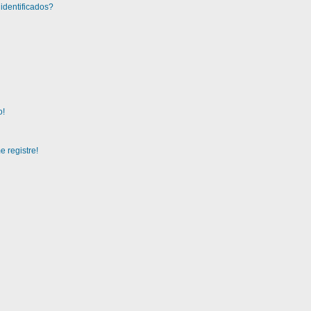
identificados?
o!
 registre!