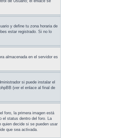
trol de Usuario; el enlace se
uario y define tu zona horaria de
es estar registrado. Si no lo
hora almacenada en el servidor es
ministrador si puede instalar el
phpBB (ver el enlace al final de
l foro, la primera imagen está
 el status dentro del foro. La
 quien decide si se pueden usar
ide que sea activada.