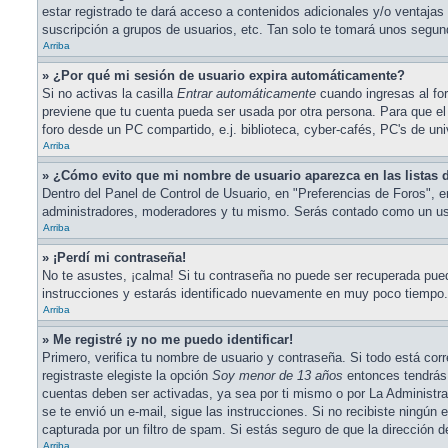
estar registrado te dará acceso a contenidos adicionales y/o ventajas
suscripción a grupos de usuarios, etc. Tan solo te tomará unos seg
Arriba
» ¿Por qué mi sesión de usuario expira automáticamente?
Si no activas la casilla
Entrar automáticamente
cuando ingresas al for
previene que tu cuenta pueda ser usada por otra persona. Para que el
foro desde un PC compartido, e.j. biblioteca, cyber-cafés, PC's de univ
Arriba
» ¿Cómo evito que mi nombre de usuario aparezca en las listas d
Dentro del Panel de Control de Usuario, en "Preferencias de Foros", 
administradores, moderadores y tu mismo. Serás contado como un usu
Arriba
» ¡Perdí mi contraseña!
No te asustes, ¡calma! Si tu contraseña no puede ser recuperada puede
instrucciones y estarás identificado nuevamente en muy poco tiempo.
Arriba
» Me registré ¡y no me puedo identificar!
Primero, verifica tu nombre de usuario y contraseña. Si todo está cor
registraste elegiste la opción
Soy menor de 13 años
entonces tendrás 
cuentas deben ser activadas, ya sea por ti mismo o por La Administració
se te envió un e-mail, sigue las instrucciones. Si no recibiste ningún
capturada por un filtro de spam. Si estás seguro de que la dirección 
Arriba