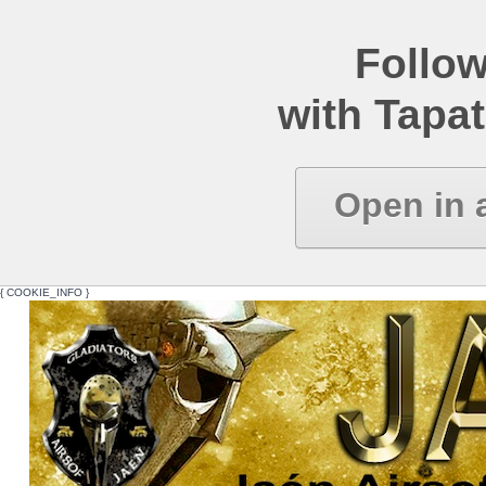
Follow
with Tapat
Open in 
{ COOKIE_INFO }