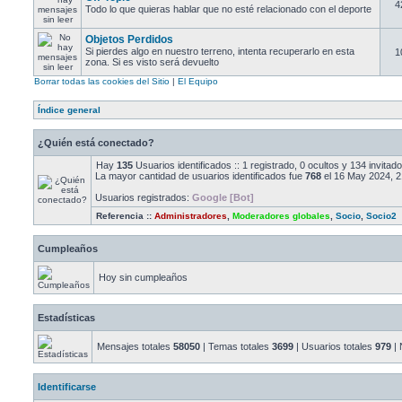
4
Todo lo que quieras hablar que no esté relacionado con el deporte
Objetos Perdidos
Si pierdes algo en nuestro terreno, intenta recuperarlo en esta
1
zona. Si es visto será devuelto
Borrar todas las cookies del Sitio
|
El Equipo
Índice general
¿Quién está conectado?
Hay
135
Usuarios identificados :: 1 registrado, 0 ocultos y 134 invita
La mayor cantidad de usuarios identificados fue
768
el 16 May 2024, 2
Usuarios registrados:
Google [Bot]
Referencia ::
Administradores
,
Moderadores globales
,
Socio
,
Socio2
Cumpleaños
Hoy sin cumpleaños
Estadísticas
Mensajes totales
58050
| Temas totales
3699
| Usuarios totales
979
| 
Identificarse