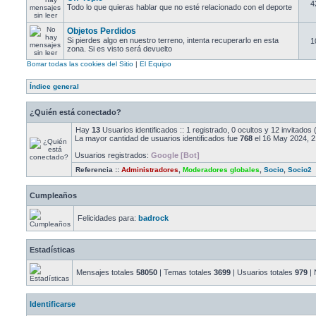
4
Todo lo que quieras hablar que no esté relacionado con el deporte
Objetos Perdidos
Si pierdes algo en nuestro terreno, intenta recuperarlo en esta
1
zona. Si es visto será devuelto
Borrar todas las cookies del Sitio
|
El Equipo
Índice general
¿Quién está conectado?
Hay
13
Usuarios identificados :: 1 registrado, 0 ocultos y 12 invitado
La mayor cantidad de usuarios identificados fue
768
el 16 May 2024, 2
Usuarios registrados:
Google [Bot]
Referencia ::
Administradores
,
Moderadores globales
,
Socio
,
Socio2
Cumpleaños
Felicidades para:
badrock
Estadísticas
Mensajes totales
58050
| Temas totales
3699
| Usuarios totales
979
| 
Identificarse