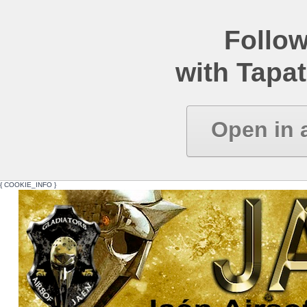
Follow
with Tapat
Open in 
{ COOKIE_INFO }