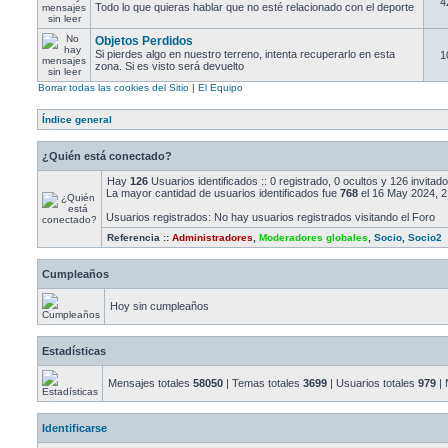
4
Todo lo que quieras hablar que no esté relacionado con el deporte
Objetos Perdidos
Si pierdes algo en nuestro terreno, intenta recuperarlo en esta
1
zona. Si es visto será devuelto
Borrar todas las cookies del Sitio
|
El Equipo
Índice general
¿Quién está conectado?
Hay
126
Usuarios identificados :: 0 registrado, 0 ocultos y 126 invita
La mayor cantidad de usuarios identificados fue
768
el 16 May 2024, 2
Usuarios registrados: No hay usuarios registrados visitando el Foro
Referencia ::
Administradores
,
Moderadores globales
,
Socio
,
Socio2
Cumpleaños
Hoy sin cumpleaños
Estadísticas
Mensajes totales
58050
| Temas totales
3699
| Usuarios totales
979
| 
Identificarse