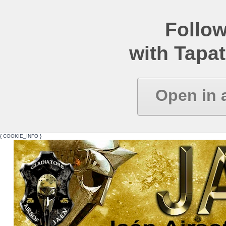
Follow
with Tapat
Open in 
{ COOKIE_INFO }