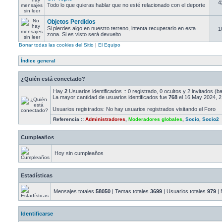
4
Todo lo que quieras hablar que no esté relacionado con el deporte
Objetos Perdidos
Si pierdes algo en nuestro terreno, intenta recuperarlo en esta
1
zona. Si es visto será devuelto
Borrar todas las cookies del Sitio
|
El Equipo
Índice general
¿Quién está conectado?
Hay
2
Usuarios identificados :: 0 registrado, 0 ocultos y 2 invitados (
La mayor cantidad de usuarios identificados fue
768
el 16 May 2024, 2
Usuarios registrados: No hay usuarios registrados visitando el Foro
Referencia ::
Administradores
,
Moderadores globales
,
Socio
,
Socio2
Cumpleaños
Hoy sin cumpleaños
Estadísticas
Mensajes totales
58050
| Temas totales
3699
| Usuarios totales
979
| 
Identificarse