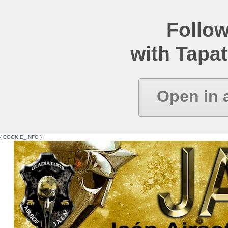
Follow
with Tapat
Open in 
{ COOKIE_INFO }