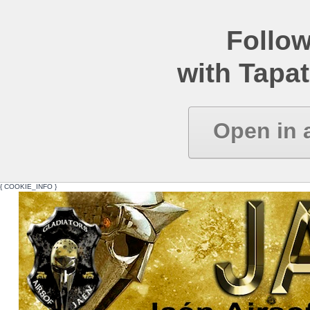
Follow
with Tapat
Open in 
{ COOKIE_INFO }