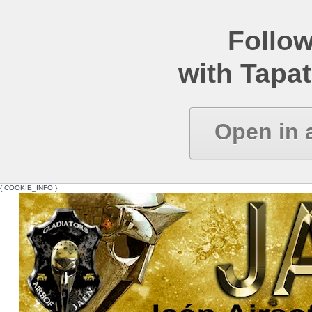
Follow
with Tapat
Open in 
{ COOKIE_INFO }