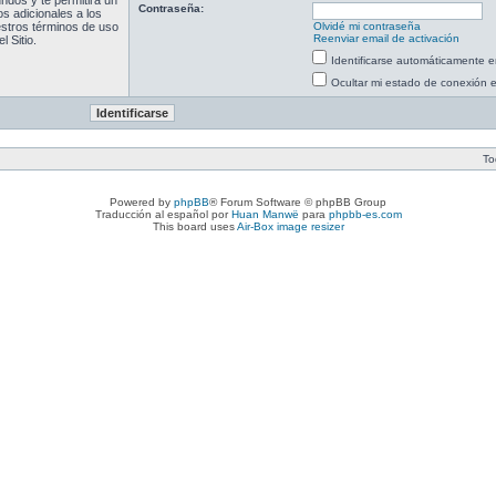
ndos y te permitirá un
Contraseña:
s adicionales a los
uestros términos de uso
Olvidé mi contraseña
Reenviar email de activación
l Sitio.
Identificarse automáticamente e
Ocultar mi estado de conexión 
To
Powered by
phpBB
® Forum Software © phpBB Group
Traducción al español por
Huan Manwë
para
phpbb-es.com
This board uses
Air-Box image resizer