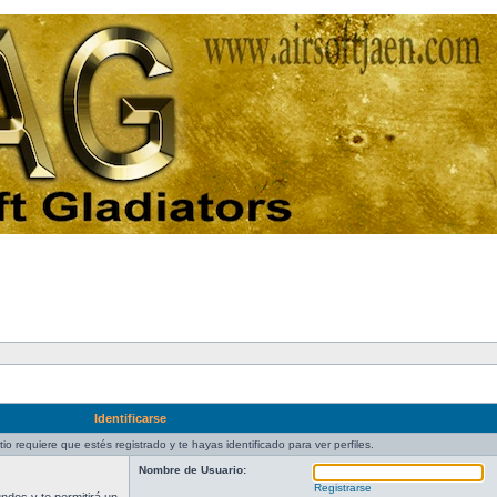
Identificarse
tio requiere que estés registrado y te hayas identificado para ver perfiles.
Nombre de Usuario:
Registrarse