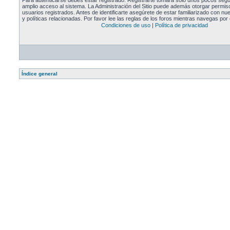
Para autenticarse debes estar registrado. Registrarte tomará solo unos pocos segu
amplio acceso al sistema. La Administración del Sitio puede además otorgar permiso
usuarios registrados. Antes de identificarte asegúrete de estar familiarizado con n
y políticas relacionadas. Por favor lee las reglas de los foros mientras navegas por e
Condiciones de uso
|
Política de privacidad
Índice general