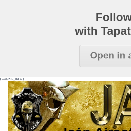
Follow
with Tapat
Open in 
{ COOKIE_INFO }