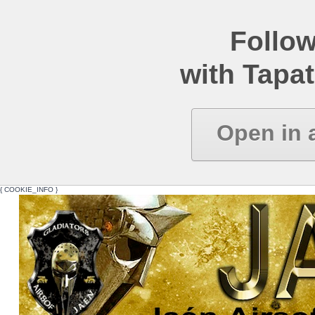
Follow
with Tapat
Open in 
{ COOKIE_INFO }