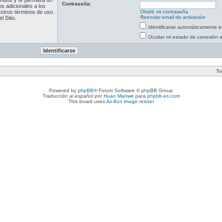
ndos y te permitirá un
Contraseña:
s adicionales a los
uestros términos de uso
Olvidé mi contraseña
Reenviar email de activación
l Sitio.
Identificarse automáticamente e
Ocultar mi estado de conexión 
To
Powered by
phpBB
® Forum Software © phpBB Group
Traducción al español por
Huan Manwë
para
phpbb-es.com
This board uses
Air-Box image resizer