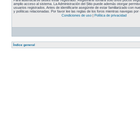
Para autenticarse debes estar registrado. Registrarte tomará solo unos pocos segu
amplio acceso al sistema. La Administración del Sitio puede además otorgar permiso
usuarios registrados. Antes de identificarte asegúrete de estar familiarizado con n
y políticas relacionadas. Por favor lee las reglas de los foros mientras navegas por e
Condiciones de uso
|
Política de privacidad
Índice general