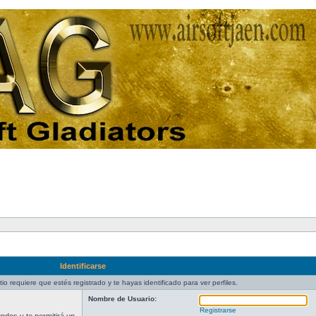
Identificarse
tio requiere que estés registrado y te hayas identificado para ver perfiles.
Nombre de Usuario:
Registrarse