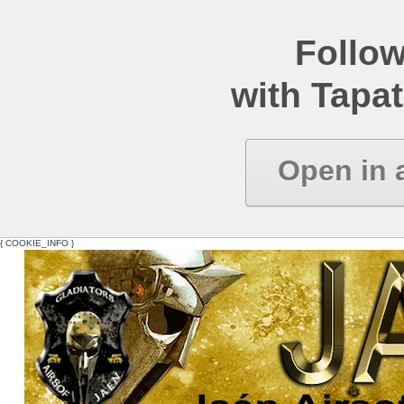
Follow
with Tapat
Open in 
{ COOKIE_INFO }