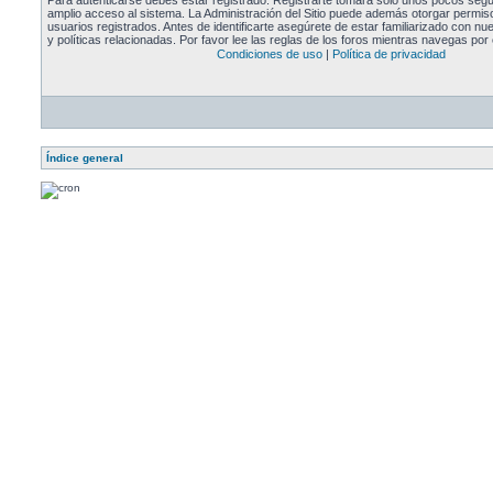
Para autenticarse debes estar registrado. Registrarte tomará solo unos pocos segu
amplio acceso al sistema. La Administración del Sitio puede además otorgar permiso
usuarios registrados. Antes de identificarte asegúrete de estar familiarizado con n
y políticas relacionadas. Por favor lee las reglas de los foros mientras navegas por e
Condiciones de uso
|
Política de privacidad
Índice general