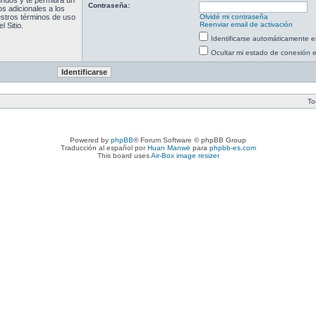
ndos y te permitirá un
Contraseña:
s adicionales a los
uestros términos de uso
Olvidé mi contraseña
Reenviar email de activación
l Sitio.
Identificarse automáticamente e
Ocultar mi estado de conexión 
To
Powered by
phpBB
® Forum Software © phpBB Group
Traducción al español por
Huan Manwë
para
phpbb-es.com
This board uses
Air-Box image resizer