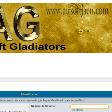
Identificarse
tio requiere que estés registrado y te hayas identificado para ver perfiles.
Nombre de Usuario:
Registrarse