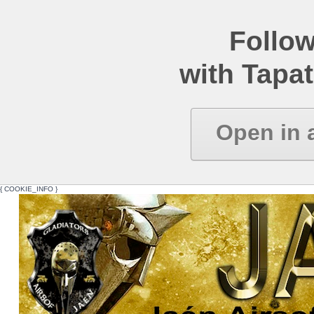
Follow
with Tapat
Open in 
{ COOKIE_INFO }