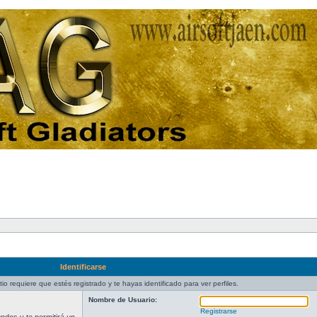
Identificarse
tio requiere que estés registrado y te hayas identificado para ver perfiles.
Nombre de Usuario:
Registrarse