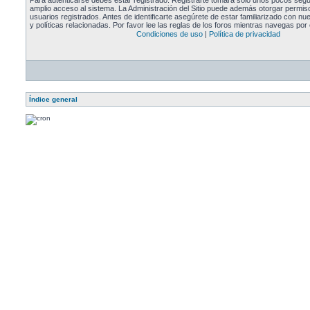
Para autenticarse debes estar registrado. Registrarte tomará solo unos pocos segu
amplio acceso al sistema. La Administración del Sitio puede además otorgar permiso
usuarios registrados. Antes de identificarte asegúrete de estar familiarizado con n
y políticas relacionadas. Por favor lee las reglas de los foros mientras navegas por e
Condiciones de uso
|
Política de privacidad
Índice general