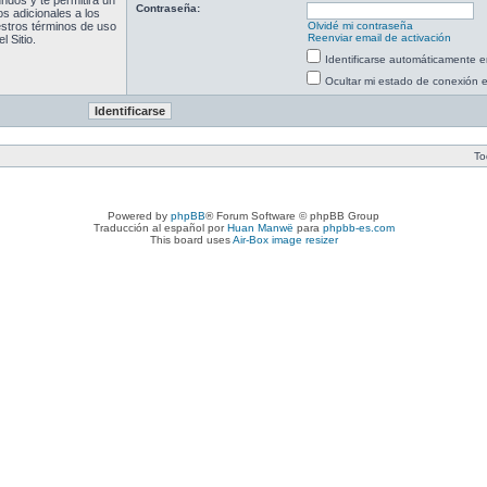
ndos y te permitirá un
Contraseña:
s adicionales a los
uestros términos de uso
Olvidé mi contraseña
Reenviar email de activación
l Sitio.
Identificarse automáticamente e
Ocultar mi estado de conexión 
To
Powered by
phpBB
® Forum Software © phpBB Group
Traducción al español por
Huan Manwë
para
phpbb-es.com
This board uses
Air-Box image resizer