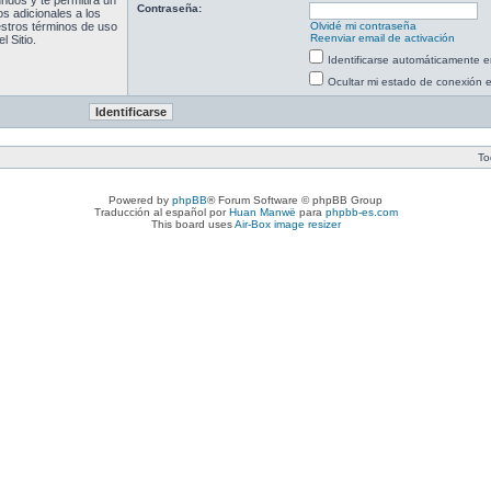
ndos y te permitirá un
Contraseña:
s adicionales a los
uestros términos de uso
Olvidé mi contraseña
Reenviar email de activación
l Sitio.
Identificarse automáticamente e
Ocultar mi estado de conexión 
To
Powered by
phpBB
® Forum Software © phpBB Group
Traducción al español por
Huan Manwë
para
phpbb-es.com
This board uses
Air-Box image resizer