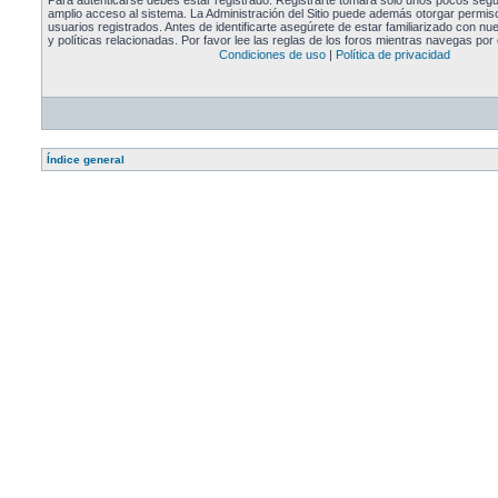
Para autenticarse debes estar registrado. Registrarte tomará solo unos pocos segu
amplio acceso al sistema. La Administración del Sitio puede además otorgar permiso
usuarios registrados. Antes de identificarte asegúrete de estar familiarizado con n
y políticas relacionadas. Por favor lee las reglas de los foros mientras navegas por e
Condiciones de uso
|
Política de privacidad
Índice general