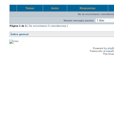
Temas
Autor
Respuestas
No se encontraron coincidenci
Mostrar mensajes previos:
Página
1
de
1
[ Se encontraron 0 coincidencias ]
Índice general
Powered by
php
Traducción al españ
This boa