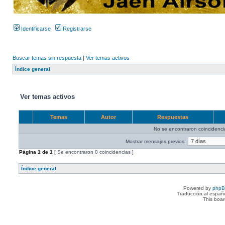
Identificarse
Registrarse
Buscar temas sin respuesta
|
Ver temas activos
Índice general
Ver temas activos
Temas
Autor
Respuestas
No se encontraron coincidenci
Mostrar mensajes previos:
Página
1
de
1
[ Se encontraron 0 coincidencias ]
Índice general
Powered by
php
Traducción al españ
This boa