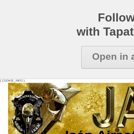
Follow
with Tapat
Open in 
{ COOKIE_INFO }