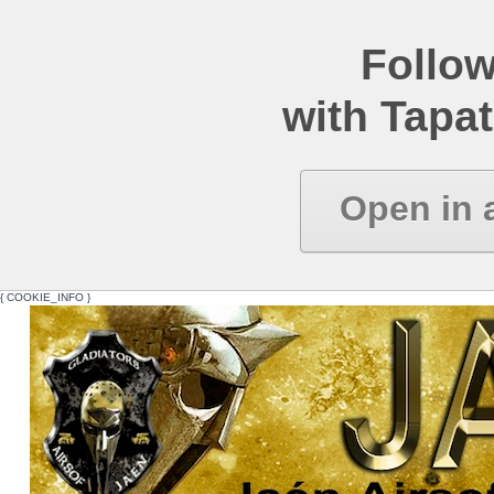
Follow
with Tapat
Open in 
{ COOKIE_INFO }