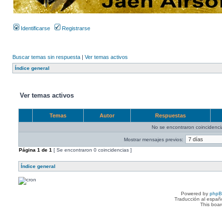
Identificarse
Registrarse
Buscar temas sin respuesta
|
Ver temas activos
Índice general
Ver temas activos
Temas
Autor
Respuestas
No se encontraron coincidenci
Mostrar mensajes previos:
Página
1
de
1
[ Se encontraron 0 coincidencias ]
Índice general
Powered by
php
Traducción al españ
This boa