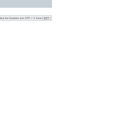
dos los horarios son UTC + 1 hora [
DST
]