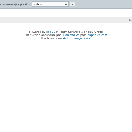
trar mensajes previos:
To
Powered by
phpBB
® Forum Software © phpBB Group
Traducción al español por
Huan Manwë
para
phpbb-es.com
This board uses
Air-Box image resizer