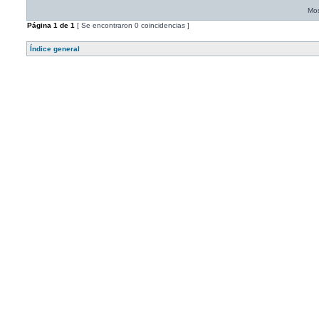
Mos
Página
1
de
1
[ Se encontraron 0 coincidencias ]
Índice general