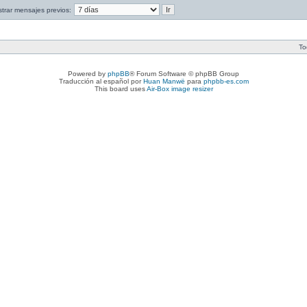
trar mensajes previos:
To
Powered by
phpBB
® Forum Software © phpBB Group
Traducción al español por
Huan Manwë
para
phpbb-es.com
This board uses
Air-Box image resizer