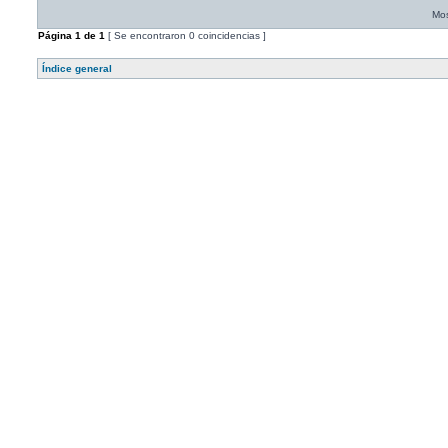
Mos
Página
1
de
1
[ Se encontraron 0 coincidencias ]
Índice general