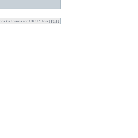
dos los horarios son UTC + 1 hora [
DST
]