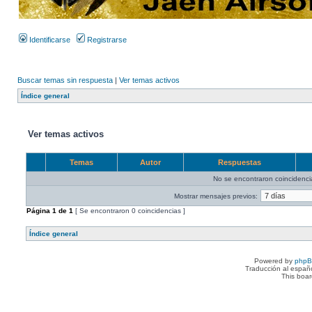
Identificarse
Registrarse
Buscar temas sin respuesta
|
Ver temas activos
Índice general
Ver temas activos
Temas
Autor
Respuestas
No se encontraron coincidenci
Mostrar mensajes previos:
Página
1
de
1
[ Se encontraron 0 coincidencias ]
Índice general
Powered by
php
Traducción al españ
This boa