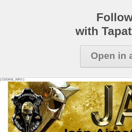
Follow
with Tapat
Open in 
{ COOKIE_INFO }