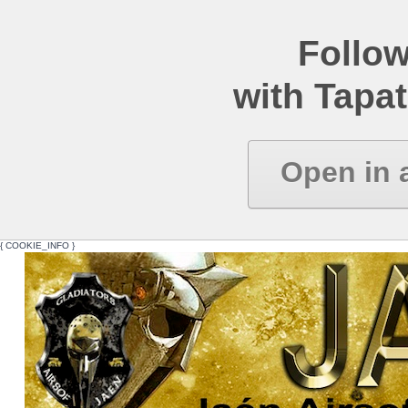
Follow
with Tapat
Open in 
{ COOKIE_INFO }