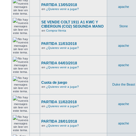
PARTIDA 13/05/2018
apache
en
¿Quieres venir a jugar?
SE VENDE COLT 1911 A1 KWC Y
CIBERGUN (CO2) SEGUNDA MANO
Stone
en
Compra-Venta
PARTIDA 11/03/2018
apache
en
¿Quieres venir a jugar?
PARTIDA 04/03/2018
apache
en
¿Quieres venir a jugar?
Cuota de juego
Duke the Beast
en
¿Quieres venir a jugar?
PARTIDA 11/02/2018
apache
en
¿Quieres venir a jugar?
PARTIDA 28/01/2018
apache
en
¿Quieres venir a jugar?