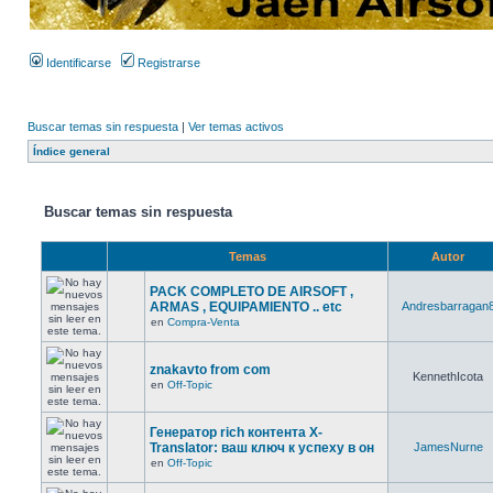
Identificarse
Registrarse
Buscar temas sin respuesta
|
Ver temas activos
Índice general
Buscar temas sin respuesta
Temas
Autor
PACK COMPLETO DE AIRSOFT ,
ARMAS , EQUIPAMIENTO .. etc
Andresbarragan
en
Compra-Venta
znakavto from com
KennethIcota
en
Off-Topic
Генератор rich контента X-
Translator: ваш ключ к успеху в он
JamesNurne
en
Off-Topic