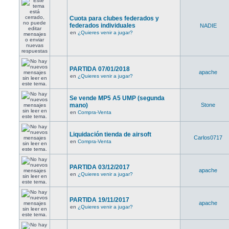
Cuota para clubes federados y
federados individuales
NADIE
en
¿Quieres venir a jugar?
PARTIDA 07/01/2018
apache
en
¿Quieres venir a jugar?
Se vende MP5 A5 UMP (segunda
mano)
Stone
en
Compra-Venta
Liquidación tienda de airsoft
Carlos0717
en
Compra-Venta
PARTIDA 03/12/2017
apache
en
¿Quieres venir a jugar?
PARTIDA 19/11/2017
apache
en
¿Quieres venir a jugar?