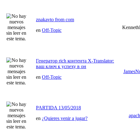
znakavto from com
KennethI
en
Off-Topic
Генератор rich контента X-Translator:
ваш ключ к успеху в он
JamesN
en
Off-Topic
PARTIDA 13/05/2018
apac
en
¿Quieres venir a jugar?