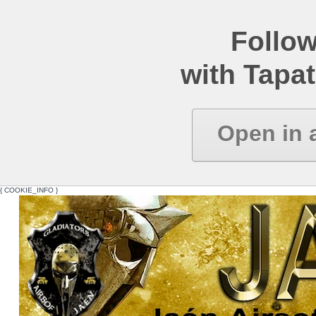
Follow
with Tapat
Open in 
{ COOKIE_INFO }