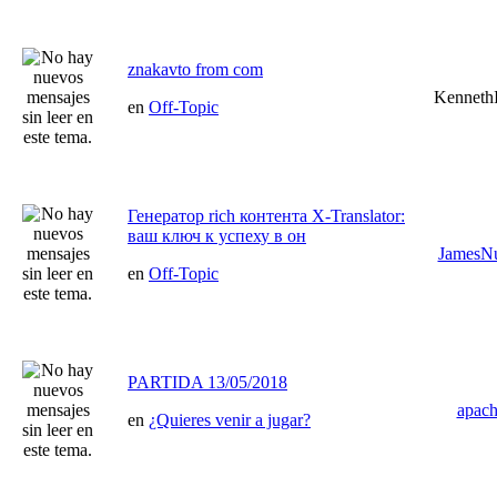
znakavto from com
KennethI
en
Off-Topic
Генератор rich контента X-Translator:
ваш ключ к успеху в он
JamesN
en
Off-Topic
PARTIDA 13/05/2018
apac
en
¿Quieres venir a jugar?