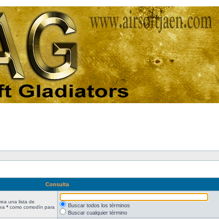
Consulta
rea una lista de
Buscar todos los términos
lea
*
como comodín para
Buscar cualquier término