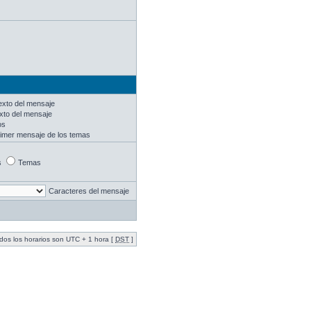
texto del mensaje
exto del mensaje
os
rimer mensaje de los temas
s
Temas
Caracteres del mensaje
dos los horarios son UTC + 1 hora [
DST
]