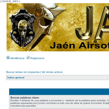
{ COOKIE_INFO }
Identificarse
Registrarse
Buscar temas sin respuesta
|
Ver temas activos
Índice general
Buscar palabras clave:
Escribe
+
delante de una palabra a encontrar y
-
delante de la palabra para excluirla. C
palabras separadas por
|
entre corchetes si solo una de ellas se quiere encontrar. Emp
coincidencias parciales.