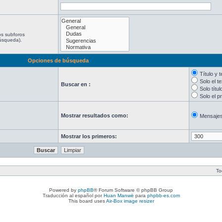
os subforos
búsqueda).
Opciones de búsqueda
Título y 
Solo el t
Buscar en :
Solo títul
Solo el p
Mostrar resultados como:
Mensaje
Mostrar los primeros:
To
Powered by
phpBB
® Forum Software © phpBB Group
Traducción al español por
Huan Manwë
para
phpbb-es.com
This board uses
Air-Box image resizer