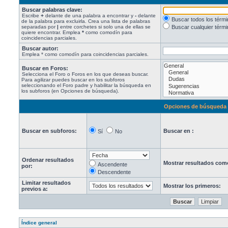
Buscar palabras clave:
Escribe
+
delante de una palabra a encontrar y
-
delante
Buscar todos los térm
de la palabra para excluirla. Crea una lista de palabras
separadas por
|
entre corchetes si solo una de ellas se
Buscar cualquier térmi
quiere encontrar. Emplea
*
como comodín para
coincidencias parciales.
Buscar autor:
Emplea * como comodín para coincidencias parciales.
Buscar en Foros:
Selecciona el Foro o Foros en los que deseas buscar.
Para agilizar puedes buscar en los subforos
seleccionando el Foro padre y habilitar la búsqueda en
los subforos (en Opciones de búsqueda).
Opciones de búsqueda
Buscar en subforos:
Buscar en :
Sí
No
Ordenar resultados
Mostrar resultados com
Ascendente
por:
Descendente
Limitar resultados
Mostrar los primeros:
previos a:
Índice general