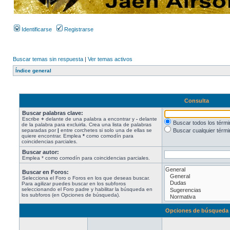
Identificarse
Registrarse
Buscar temas sin respuesta
|
Ver temas activos
Índice general
Consulta
Buscar palabras clave:
Escribe
+
delante de una palabra a encontrar y
-
delante
Buscar todos los térm
de la palabra para excluirla. Crea una lista de palabras
separadas por
|
entre corchetes si solo una de ellas se
Buscar cualquier térmi
quiere encontrar. Emplea
*
como comodín para
coincidencias parciales.
Buscar autor:
Emplea * como comodín para coincidencias parciales.
Buscar en Foros:
Selecciona el Foro o Foros en los que deseas buscar.
Para agilizar puedes buscar en los subforos
seleccionando el Foro padre y habilitar la búsqueda en
los subforos (en Opciones de búsqueda).
Opciones de búsqueda