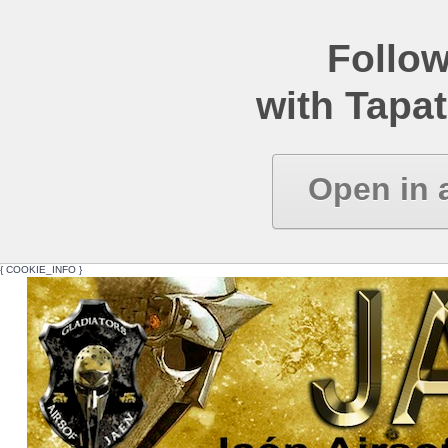
Follow
with Tapat
Open in 
{ COOKIE_INFO }