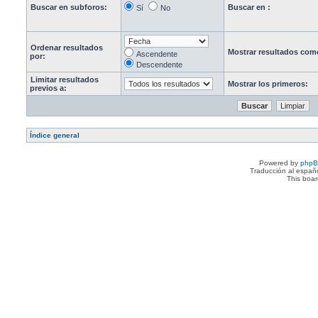
Buscar en subforos:
Buscar en :
Sí
No
Ordenar resultados
Mostrar resultados com
Ascendente
por:
Descendente
Limitar resultados
Mostrar los primeros:
previos a:
Índice general
Powered by
php
Traducción al españ
This boa