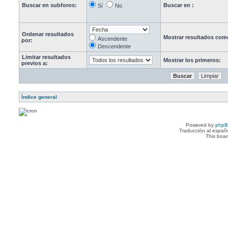
Buscar en subforos:
Buscar en :
Sí
No
Ordenar resultados
Mostrar resultados com
Ascendente
por:
Descendente
Limitar resultados
Mostrar los primeros:
previos a:
Índice general
Powered by
php
Traducción al españ
This boa