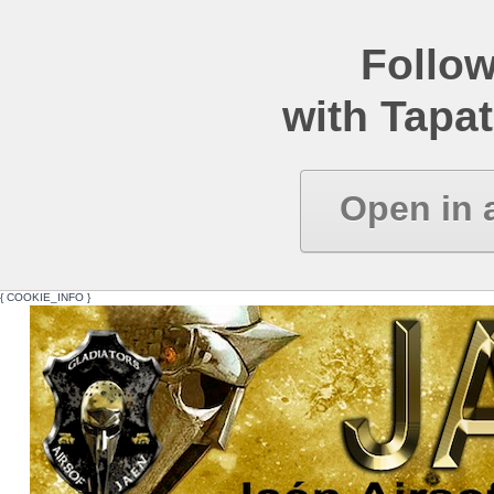
Follow
with Tapat
Open in 
{ COOKIE_INFO }