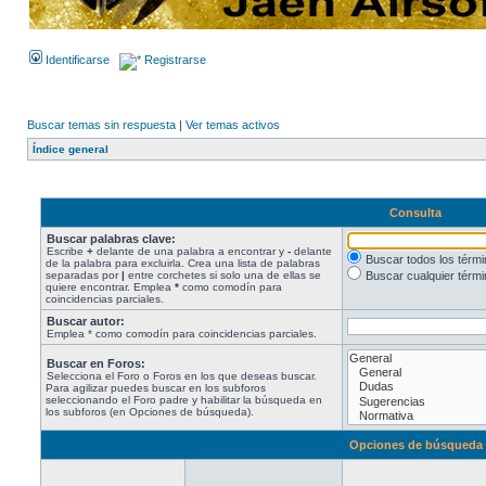
Identificarse
Registrarse
Buscar temas sin respuesta
|
Ver temas activos
Índice general
Consulta
Buscar palabras clave:
Escribe
+
delante de una palabra a encontrar y
-
delante
Buscar todos los térm
de la palabra para excluirla. Crea una lista de palabras
separadas por
|
entre corchetes si solo una de ellas se
Buscar cualquier térmi
quiere encontrar. Emplea
*
como comodín para
coincidencias parciales.
Buscar autor:
Emplea * como comodín para coincidencias parciales.
Buscar en Foros:
Selecciona el Foro o Foros en los que deseas buscar.
Para agilizar puedes buscar en los subforos
seleccionando el Foro padre y habilitar la búsqueda en
los subforos (en Opciones de búsqueda).
Opciones de búsqueda