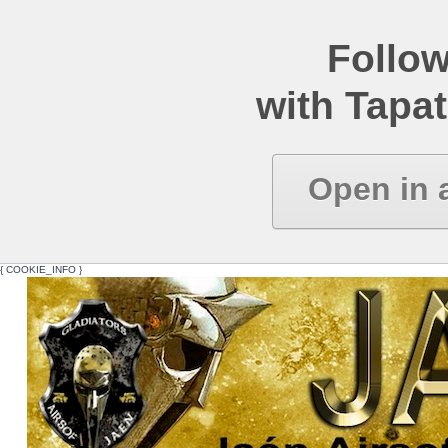
Follow
with Tapat
Open in 
{ COOKIE_INFO }