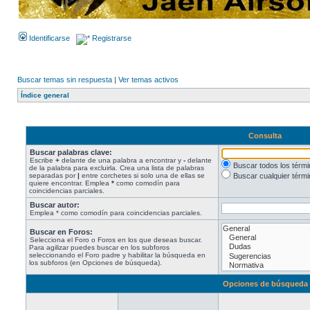
Identificarse
Registrarse
Buscar temas sin respuesta
|
Ver temas activos
Índice general
Consulta
Buscar palabras clave:
Escribe
+
delante de una palabra a encontrar y
-
delante
Buscar todos los térm
de la palabra para excluirla. Crea una lista de palabras
separadas por
|
entre corchetes si solo una de ellas se
Buscar cualquier térmi
quiere encontrar. Emplea
*
como comodín para
coincidencias parciales.
Buscar autor:
Emplea * como comodín para coincidencias parciales.
Buscar en Foros:
Selecciona el Foro o Foros en los que deseas buscar.
Para agilizar puedes buscar en los subforos
seleccionando el Foro padre y habilitar la búsqueda en
los subforos (en Opciones de búsqueda).
Opciones de búsqueda