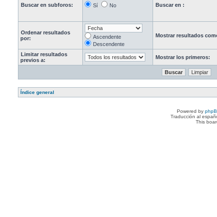
Buscar en subforos:
Buscar en :
Sí
No
Ordenar resultados
Mostrar resultados com
Ascendente
por:
Descendente
Limitar resultados
Mostrar los primeros:
previos a:
Índice general
Powered by
php
Traducción al españ
This boa