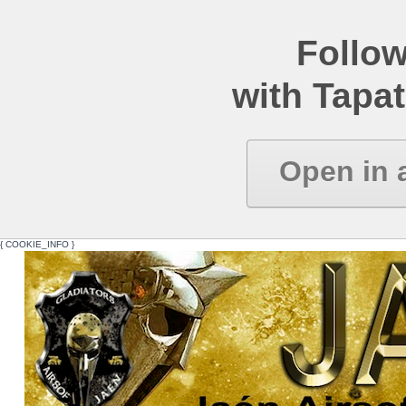
Follow
with Tapat
Open in 
{ COOKIE_INFO }