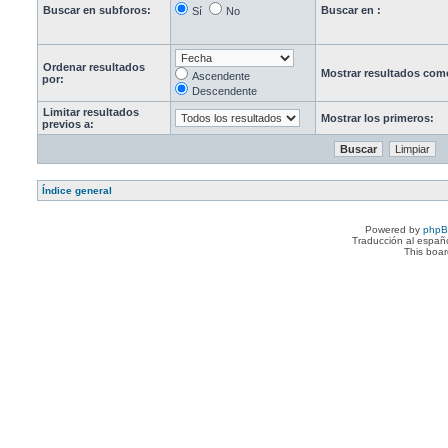
Buscar en subforos:
Buscar en :
Sí
No
Ordenar resultados
Mostrar resultados com
Ascendente
por:
Descendente
Limitar resultados
Mostrar los primeros:
previos a:
Índice general
Powered by
php
Traducción al españ
This boa