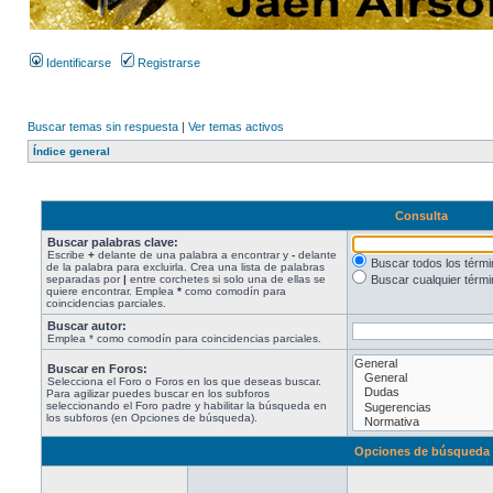
Identificarse
Registrarse
Buscar temas sin respuesta
|
Ver temas activos
Índice general
Consulta
Buscar palabras clave:
Escribe
+
delante de una palabra a encontrar y
-
delante
Buscar todos los térm
de la palabra para excluirla. Crea una lista de palabras
separadas por
|
entre corchetes si solo una de ellas se
Buscar cualquier térmi
quiere encontrar. Emplea
*
como comodín para
coincidencias parciales.
Buscar autor:
Emplea * como comodín para coincidencias parciales.
Buscar en Foros:
Selecciona el Foro o Foros en los que deseas buscar.
Para agilizar puedes buscar en los subforos
seleccionando el Foro padre y habilitar la búsqueda en
los subforos (en Opciones de búsqueda).
Opciones de búsqueda