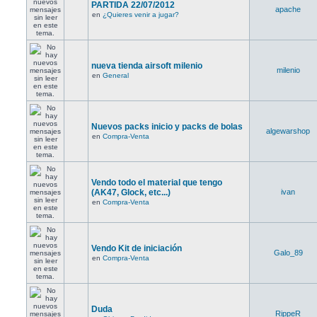
PARTIDA 22/07/2012
apache
en
¿Quieres venir a jugar?
nueva tienda airsoft milenio
milenio
en
General
Nuevos packs inicio y packs de bolas
algewarshop
en
Compra-Venta
Vendo todo el material que tengo
(AK47, Glock, etc...)
ivan
en
Compra-Venta
Vendo Kit de iniciación
Galo_89
en
Compra-Venta
Duda
RippeR