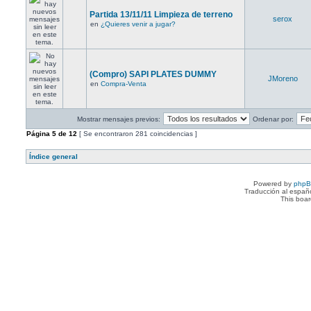
Partida 13/11/11 Limpieza de terreno
serox
en
¿Quieres venir a jugar?
(Compro) SAPI PLATES DUMMY
JMoreno
en
Compra-Venta
Mostrar mensajes previos:
Ordenar por:
Página
5
de
12
[ Se encontraron 281 coincidencias ]
Índice general
Powered by
php
Traducción al españ
This boa