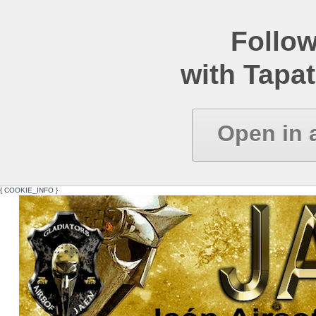
Follow
with Tapat
Open in 
{ COOKIE_INFO }