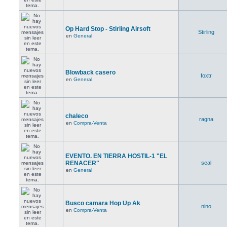
Op Hard Stop - Stirling Airsoft
Stirling
en
General
Blowback casero
foxtr
en
General
chaleco
ragna
en
Compra-Venta
EVENTO. EN TIERRA HOSTIL-1 "EL
RENACER"
seal
en
General
Busco camara Hop Up Ak
nino
en
Compra-Venta