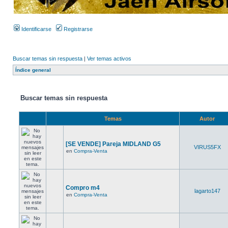
Identificarse
Registrarse
Buscar temas sin respuesta
|
Ver temas activos
Índice general
Buscar temas sin respuesta
Temas
Autor
[SE VENDE] Pareja MIDLAND G5
VIRUS5FX
en
Compra-Venta
Compro m4
lagarto147
en
Compra-Venta