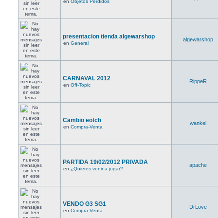
en
Objetos Perdidos
presentacion tienda algewarshop
algewarshop
en
General
CARNAVAL 2012
RippeR
en
Off-Topic
Cambio eotch
wankel
en
Compra-Venta
PARTIDA 19/02/2012 PRIVADA
apache
en
¿Quieres venir a jugar?
VENDO G3 SG1
DrLove
en
Compra-Venta