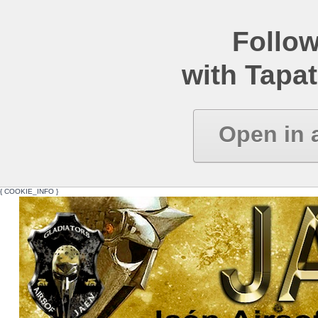
Follow
with Tapat
Open in 
{ COOKIE_INFO }