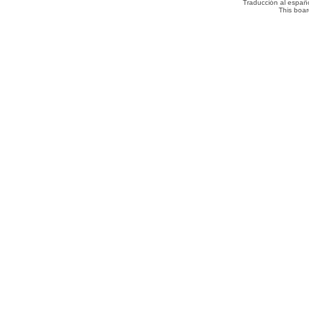
Traducción al españ
This boa