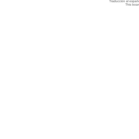
Traducción al españ
This boa