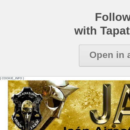
Follow
with Tapat
Open in 
{ COOKIE_INFO }