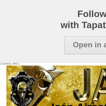
Follow
with Tapat
Open in 
{ COOKIE_INFO }