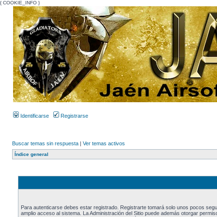
{ COOKIE_INFO }
Identificarse
Registrarse
Buscar temas sin respuesta
|
Ver temas activos
Índice general
Para autenticarse debes estar registrado. Registrarte tomará solo unos pocos segu
amplio acceso al sistema. La Administración del Sitio puede además otorgar permiso