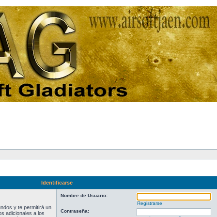
Identificarse
Nombre de Usuario:
Registrarse
ndos y te permitirá un
Contraseña:
s adicionales a los