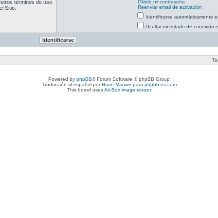
uestros términos de uso
Olvidé mi contraseña
Reenviar email de activación
l Sitio.
Identificarse automáticamente e
Ocultar mi estado de conexión 
To
Powered by
phpBB
® Forum Software © phpBB Group
Traducción al español por
Huan Manwë
para
phpbb-es.com
This board uses
Air-Box image resizer