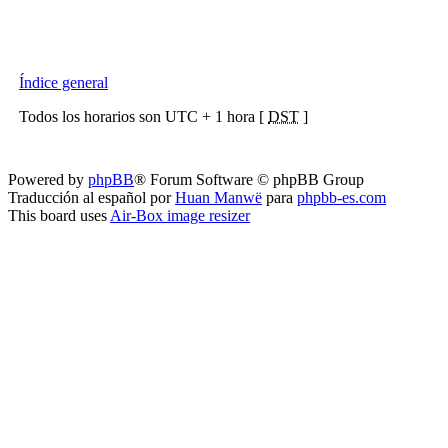
Índice general
Todos los horarios son UTC + 1 hora [
DST
]
Powered by
phpBB
® Forum Software © phpBB Group
Traducción al español por
Huan Manwë
para
phpbb-es.com
This board uses
Air-Box image resizer